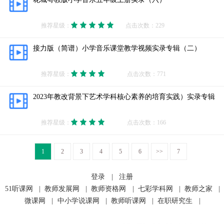
推荐星级：
点击次数：229
接力版（简谱）小学音乐课堂教学视频实录专辑（二）
推荐星级：
点击次数：771
2023年教改背景下艺术学科核心素养的培育实践）实录专辑
推荐星级：
点击次数：166
1
2
3
4
5
6
>>
7
登录
|
注册
51听课网
|
教师发展网
|
教师资格网
|
七彩学科网
|
教师之家
|
微课网
|
中小学说课网
|
教师听课网
|
在职研究生
|