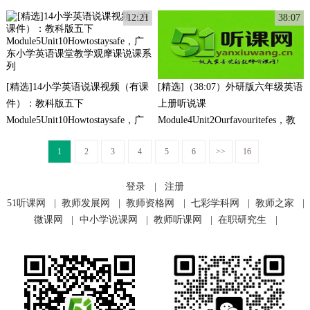
语课堂教学观摩课说课系列
语课堂教学观摩课说课系列
12:21
38:07
[精选]14小学英语说课视频（有课
[精选]（38:07）外研版六年级英语
件）：教科版五下
上册听说课
Module5Unit10Howtostaysafe，广
Module4Unit2Ourfavouritefes，教
东小学英语课堂教学观摩课说课系
学视频说课系列
1
2
3
4
5
6
>>
16
列
登录
|
注册
51听课网
|
教师发展网
|
教师资格网
|
七彩学科网
|
教师之家
|
微课网
|
中小学说课网
|
教师听课网
|
在职研究生
|