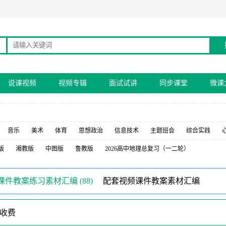
说课视频
视频专辑
面试试讲
同步课堂
微课
音乐
美术
体育
思想政治
信息技术
主题班会
综合实践
版
湘教版
中图版
鲁教版
2026高中地理总复习（一二轮）
课件教案练习素材汇编 (88)
配套视频课件教案素材汇编
收费