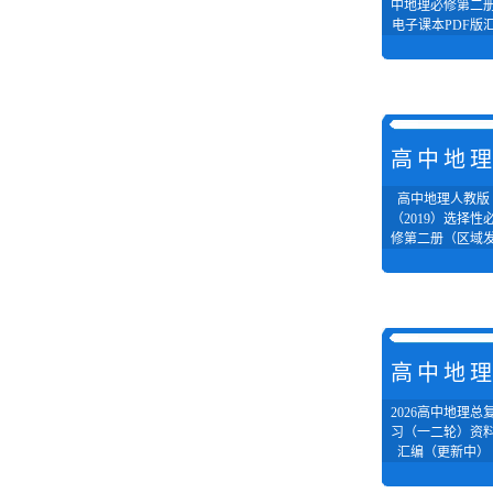
中地理必修第二
电子课本PDF版
编
高中地
高中地理人教版
（2019）选择性
修第二册（区域
展）成套课件(2套
+同步训练（2套
高中地
2026高中地理总
习（一二轮）资
汇编（更新中）