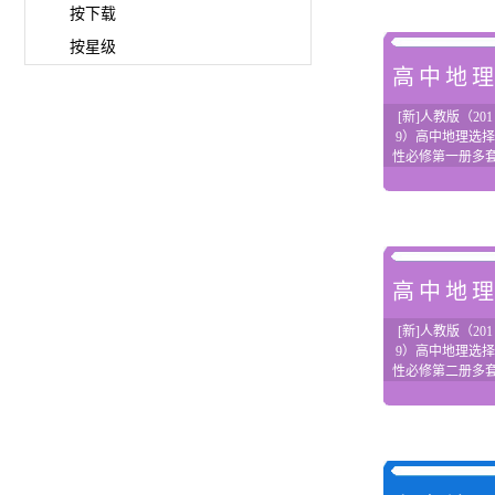
按下载
按星级
高中地
[新]人教版（201
9）高中地理选择
性必修第一册多
课件+教案+单元
试+期中期末试题
高中地
[新]人教版（201
9）高中地理选择
性必修第二册多
课件+教案+单元
试+期中期末试题