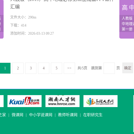
汇编
理
高
文件大小：290m
高
人教版（
册
中地理
下载：414
编
第一册
添加时间：2026-03-13 09:27
基础
+教案
1
2
3
4
5
>>
共/5页
跳到第
页
之家
|
微课网
|
中小学说课网
|
教师听课网
|
在职研究生