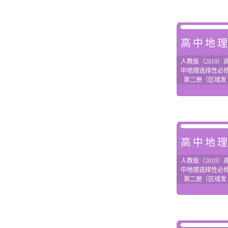
高中地
人教版（2019）
中地理选择性必
第二册（区域发
展）成套同步课
+教案+练习汇编
高中地
人教版（2019）
中地理选择性必
第二册（区域发
展）成套课件+
习汇编