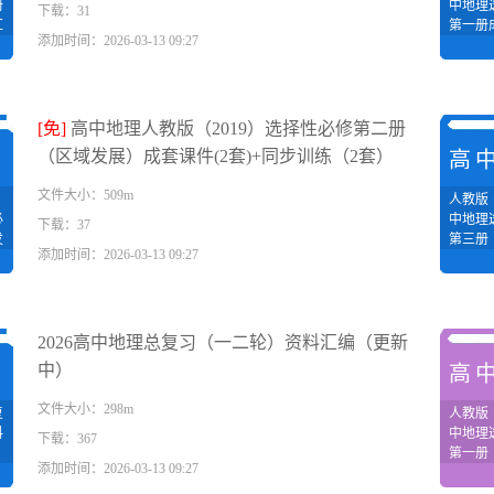
册
中地理
下载：31
汇
第一册
添加时间：2026-03-13 09:27
[免]
高中地理人教版（2019）选择性必修第二册
（区域发展）成套课件(2套)+同步训练（2套）
理
高
文件大小：509m
人教版（
必
中地理
下载：37
发
第三册
添加时间：2026-03-13 09:27
)
境与国
）
套PP
2026高中地理总复习（一二轮）资料汇编（更新
中）
理
高
文件大小：298m
复
人教版（
料
中地理
下载：367
第一册
添加时间：2026-03-13 09:27
基础
+教案