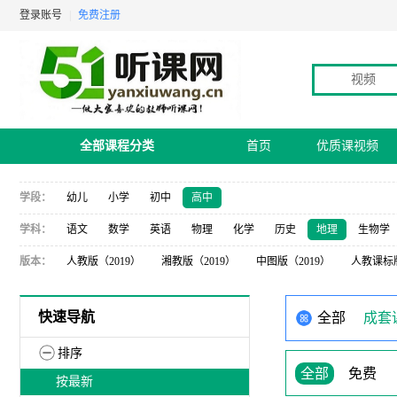
登录账号
|
免费注册
视频
全部课程分类
首页
优质课视频
学段：
幼儿
小学
初中
高中
学科：
语文
数学
英语
物理
化学
历史
地理
生物学
版本：
人教版（2019）
湘教版（2019）
中图版（2019）
人教课标
快速导航
全部
成套
排序
全部
免费
按最新