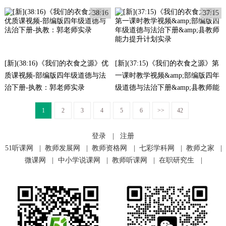
38:16
37:15
[新](38:16)《我们的衣食之源》优
[新](37:15)《我们的衣食之源》第
质课视频-部编版四年级道德与法
一课时教学视频&amp;部编版四年
治下册-执教：郭老师实录
级道德与法治下册&amp;县教师能
力提升计划实录
1
2
3
4
5
6
>>
42
登录
|
注册
51听课网
|
教师发展网
|
教师资格网
|
七彩学科网
|
教师之家
|
微课网
|
中小学说课网
|
教师听课网
|
在职研究生
|