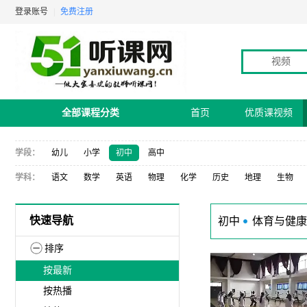
登录账号
|
免费注册
视频
全部课程分类
首页
优质课视频
学段：
幼儿
小学
初中
高中
学科：
语文
数学
英语
物理
化学
历史
地理
生物
快速导航
初中
体育与健康
排序
按最新
按热播