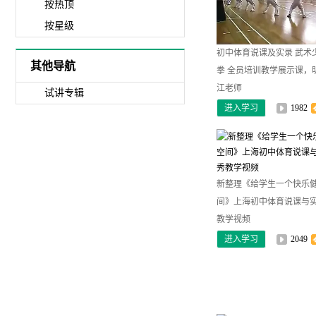
按热顶
按星级
初中体育说课及实录 武术
其他导航
拳 全员培训教学展示课，
江老师
试讲专辑
进入学习
1982
新整理《给学生一个快乐
间》上海初中体育说课与实
教学视频
进入学习
2049