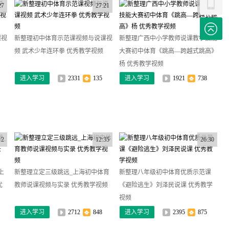
27
27:21
25:37
课视
新整理初中体育示范课视频与说课视
新整理广西中小学教师说课教学技能
频 武术少年连环拳 优秀教学视频
大赛初中体育《跳高—跨越式跳高》
杨 优秀教学视频
进入学习
2331
135
进入学习
1921
738
12
12:35
26:30
上
新整理立定三级跳远_上海初中体育
新整理八年级初中体育优质示范课
优
教师说课视频与实录 优秀教学视频
《避险逃生》刘泽民说课 优秀教学
视频
进入学习
2712
848
进入学习
2395
875