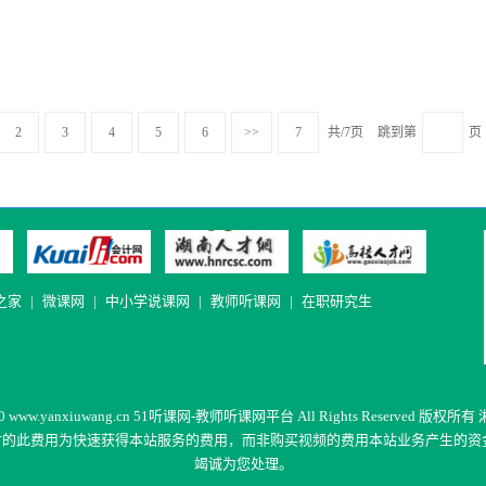
2
3
4
5
6
>>
7
共/7页
跳到第
页
之家
|
微课网
|
中小学说课网
|
教师听课网
|
在职研究生
20
www.yanxiuwang.cn
51听课网-教师听课网平台 All Rights Reserved 版权所有
付的此费用为快速获得本站服务的费用，而非购买视频的费用
本站业务产生的资
竭诚为您处理。