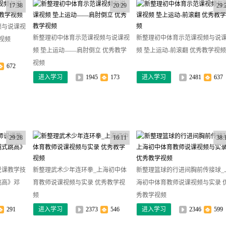
17:38
20:29
29:
频与说课视
新整理初中体育示范课视频与说课视
新整理初中体育示范课视频与说
视频
频 垫上运动——肩肘倒立 优秀教学
频 垫上运动-前滚翻 优秀教学视频
视频
672
进入学习
1945
173
进入学习
2481
637
29:28
16:11
38:
说课教学技
新整理武术少年连环拳_上海初中体
新整理篮球的行进间胸前传接球_
跳高》邓
育教师说课视频与实录 优秀教学视
海初中体育教师说课视频与实录 
频
秀教学视频
291
进入学习
2373
546
进入学习
2346
599