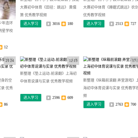
大赛初中体育《田径：跳远》 黄儒
大赛初中体育《蹲踞式跳远》农
箫 优秀教学视频
优秀教学视频
少年连环
进入学习
3016
180
进入学习
2513
727
明星学校
12
21:24
12:15
17:
新整理《垫上运动-前滚翻》上海初
健身的空
新整理《纵箱前滚翻 弄堂游戏》
中体育说课与实录 优秀教学视频
录 优秀
海初中体育说课与实录 优秀教学
频
进入学习
2596
609
86
进入学习
2763
700