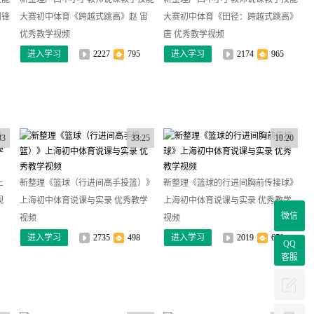
剑锋
大赛初中体育《跨越式跳高》赵 宙
大赛初中体育《田径：跨越式跳高》
优秀教学视频
唐 优秀教学视频
进入学习
2227
795
进入学习
2174
965
33
33:25
10:20
上
新整理《篮球（行进间高手投篮）》
新整理《篮球的行进间胸前传接球》
视
上海初中体育说课与实录 优秀教学
上海初中体育说课与实录 优秀教学
微信
视频
视频
进入学习
2735
498
进入学习
2019
670
QQ
客服