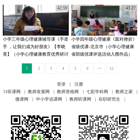
品）
大赛）
42:59
43:27
小学三年级心理健康辅导课《手牵
小学四年级心理健康《面对挫折》
手 ，让我们成为好朋友》【李晓
省级优课-北京市（小学心理健康
英】（小学心理健康教育优秀研讨
省部级优课评选活动入围作品）
课）
1
2
3
4
5
6
>>
12
登录
|
注册
51听课网
|
教师发展网
|
教师资格网
|
七彩学科网
|
教师之家
|
微课网
|
中小学说课网
|
教师听课网
|
在职研究生
|