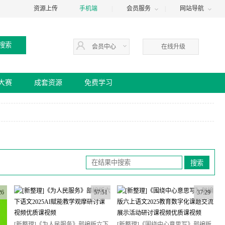
资源上传
手机端
|
会员服务
|
网站导航
会员中心
在线升级
大赛
成套资源
免费学习
26
57:51
37:29
[新整理]《为人民服务》部编版六下
[新整理]《围绕中心意思写》部编版