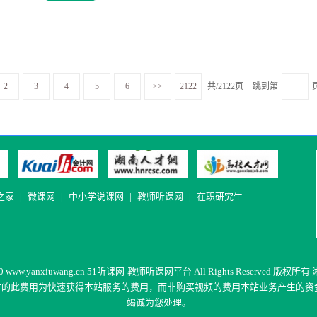
2
3
4
5
6
>>
2122
共/2122页
跳到第
之家
|
微课网
|
中小学说课网
|
教师听课网
|
在职研究生
20
www.yanxiuwang.cn
51听课网-教师听课网平台 All Rights Reserved 版权所有
付的此费用为快速获得本站服务的费用，而非购买视频的费用
本站业务产生的资
竭诚为您处理。