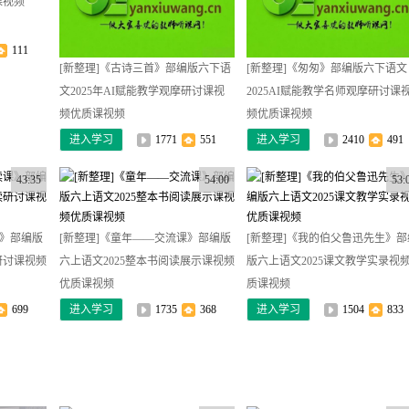
课视频
111
[新整理]《古诗三首》部编版六下语
[新整理]《匆匆》部编版六下语文
文2025年AI赋能教学观摩研讨课视
2025AI赋能教学名师观摩研讨课
频优质课视频
频优质课视频
进入学习
1771
551
进入学习
2410
491
43:35
54:00
53:
课》部编版
[新整理]《童年——交流课》部编版
[新整理]《我的伯父鲁迅先生》部
研讨课视频
六上语文2025整本书阅读展示课视频
版六上语文2025课文教学实录视
优质课视频
质课视频
699
进入学习
1735
368
进入学习
1504
833