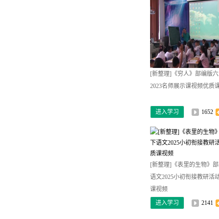
[新整理]《穷人》部编版
2023名师展示课视频优质
进入学习
1652
[新整理]《表里的生物》
语文2025小初衔接教研活
课视频
进入学习
2141