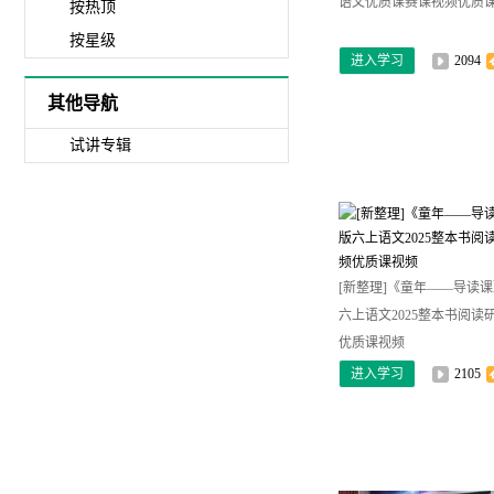
语文优质课赛课视频优质
按热顶
按星级
进入学习
2094
其他导航
试讲专辑
[新整理]《童年——导读
六上语文2025整本书阅读
优质课视频
进入学习
2105