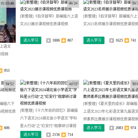
01:03:40
46:26
59:
[新整理]《伯牙鼓琴》部编版六上语
[新整理]《伯牙鼓琴》部编版六上
文2023展示课视频优质课视频
文2023名师展示课视频优质课视
进入学习
1806
867
进入学习
1625
741
六上语文
课视频
953
34:52
48:32
30:
部编版六下
[新整理]《夏天里的成长》部编版
[新整理]《十六年前的回忆》部编版
动视频优质
上语文2023年七彩语文第九届语
六下语文2024湖北省小学语文”学科
师素养比赛展示课视频优质课视
星火行动“之”红安行“观摩研讨课视
606
进入学习
2083
974
频优质课视频
进入学习
2156
714