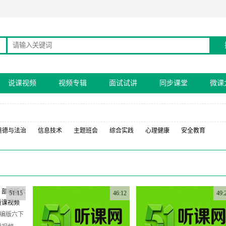
说课视频
视频专辑
面试试讲
同步课堂
微课
道德与法治
信息技术
主题班会
综合实践
心理健康
安全教育
51:15
46:12
49:
部编版六下