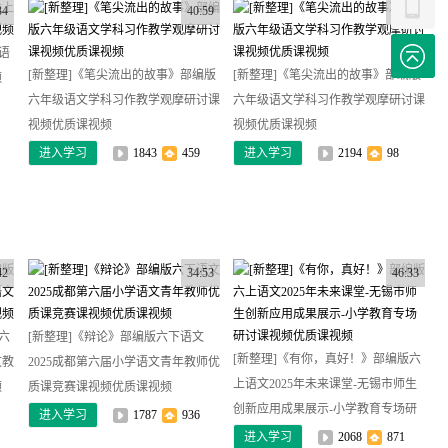
34
40:59
48:05
语
[新整理]《笔尖流出的故事》部编版
[新整理]《笔尖流出的故事》部编版
频
六年级语文学科习作教学观摩研讨课
六年级语文学科习作教学观摩研讨课
视频优质课视频
视频优质课视频
进入学习
1843
459
进入学习
2194
98
42
34:53
46:33
六
[新整理]《辩论》部编版六下语文
[新整理]《有你，真好！》部编版六
文教
2025成都第六届小学语文青年教师优
上语文2025年未来课堂-无锡市师生
频
质课竞赛课视频优质课视频
创新应用成果展示-小学教育专场研
进入学习
1787
936
讨课视频优质课视频
进入学习
2068
871