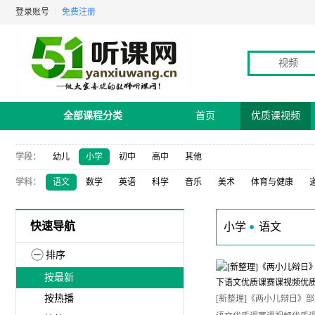
登录账号
|
免费注册
视频
全部课程分类
首页
优质课视频
学段：
幼儿
小学
初中
高中
其他
学科：
语文
数学
英语
科学
音乐
美术
体育与健康
快速导航
小学
语文
排序
按最新
按热播
[新整理]《两小儿辩日》