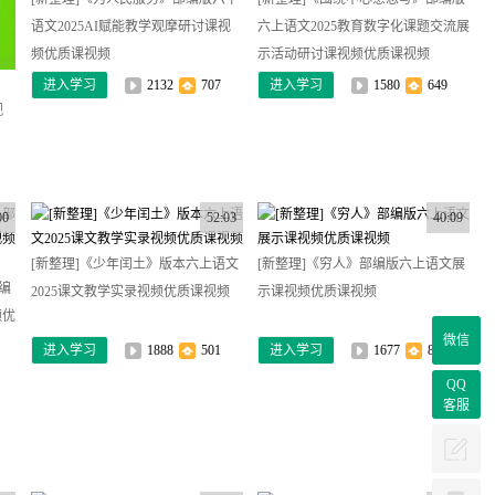
语文2025AI赋能教学观摩研讨课视
六上语文2025教育数字化课题交流展
频优质课视频
示活动研讨课视频优质课视频
进入学习
2132
707
进入学习
1580
649
视
00
52:03
40:09
[新整理]《少年闰土》版本六上语文
[新整理]《穷人》部编版六上语文展
编
2025课文教学实录视频优质课视频
示课视频优质课视频
频优
微信
进入学习
1888
501
进入学习
1677
885
QQ
客服