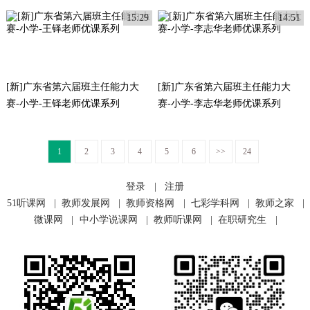
15:29
14:51
[新]广东省第六届班主任能力大
[新]广东省第六届班主任能力大
赛-小学-王铎老师优课系列
赛-小学-李志华老师优课系列
1
2
3
4
5
6
>>
24
登录
|
注册
51听课网
|
教师发展网
|
教师资格网
|
七彩学科网
|
教师之家
|
微课网
|
中小学说课网
|
教师听课网
|
在职研究生
|