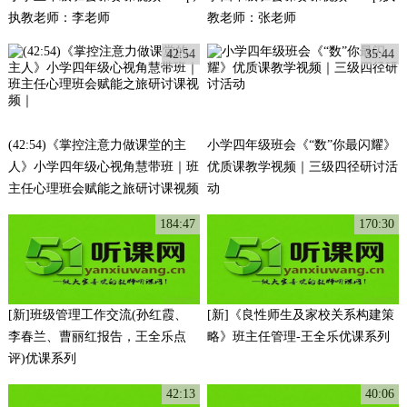
执教老师：李老师
教老师：张老师
42:54
35:44
(42:54)《掌控注意力做课堂的主
小学四年级班会《“数”你最闪耀》
人》小学四年级心视角慧带班｜班
优质课教学视频｜三级四径研讨活
主任心理班会赋能之旅研讨课视频
动
｜
184:47
170:30
[新]班级管理工作交流(孙红霞、
[新]《良性师生及家校关系构建策
李春兰、曹丽红报告，王全乐点
略》班主任管理-王全乐优课系列
评)优课系列
42:13
40:06