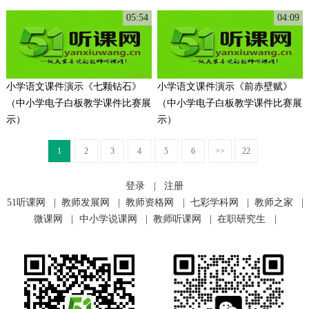
05:54
04:09
小学语文课件演示《七颗钻石》
小学语文课件演示《前赤壁赋》
（中小学电子白板教学课件比赛展
（中小学电子白板教学课件比赛展
示）
示）
1
2
3
4
5
6
>>
22
登录
|
注册
51听课网
|
教师发展网
|
教师资格网
|
七彩学科网
|
教师之家
|
微课网
|
中小学说课网
|
教师听课网
|
在职研究生
|