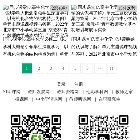
届“京教杯”青年教师教学基本功培
2022年北京市中小学幼第三届“京
23分0秒
15分26秒
训与展示实录
教杯”青年教师教学基本功培训与
展示实录
[同步课堂]8.高中化学必修二《以
[同步课堂]7.高中化学《过碳酸钠
学科大概念引领学生深度学习—以
的认识与了解》单元主题说课视频
有机化合物的结构特点为例》单元
与答辩，2022年北京市中小学幼第
主题说课视频与答辩，2022年北京
三届“京教杯”青年教师教学基本功
1
2
3
4
5
6
>>
11
市中小学幼第三届“京教杯”青年教
培训与展示实录
师教学基本功培训与展示实录
登录
|
注册
51听课网
|
教师发展网
|
教师资格网
|
七彩学科网
|
教师之家
|
微课网
|
中小学说课网
|
教师听课网
|
在职研究生
|