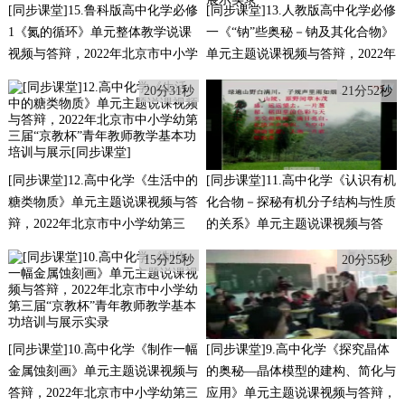
[同步课堂]15.鲁科版高中化学必修
[同步课堂]13.人教版高中化学必修
1《氮的循环》单元整体教学说课
一《“钠”些奥秘－钠及其化合物》
视频与答辩，2022年北京市中小学
单元主题说课视频与答辩，2022年
幼第三届“京教杯”青年教师教学基
北京市中小学幼第三届“京教杯”青
20分31秒
21分52秒
本功培训与展示实录
年教师教学基本功培训与展示实录
[同步课堂]12.高中化学《生活中的
[同步课堂]11.高中化学《认识有机
糖类物质》单元主题说课视频与答
化合物－探秘有机分子结构与性质
辩，2022年北京市中小学幼第三
的关系》单元主题说课视频与答
届“京教杯”青年教师教学基本功培
辩，2022年北京市中小学幼第三
15分25秒
20分55秒
训与展示[同步课堂]
届“京教杯”青年教师教学基本功培
训与展示实录
[同步课堂]10.高中化学《制作一幅
[同步课堂]9.高中化学《探究晶体
金属蚀刻画》单元主题说课视频与
的奥秘—晶体模型的建构、简化与
答辩，2022年北京市中小学幼第三
应用》单元主题说课视频与答辩，