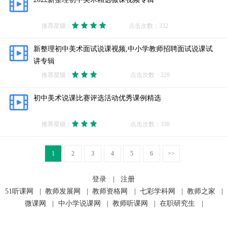
推荐星级：
点击次数：332
新整理初中美术面试说课视频,中小学教师招聘面试说课试
讲专辑
推荐星级：
点击次数：229
初中美术说课比赛评选活动优秀课例精选
推荐星级：
点击次数：338
1
2
3
4
5
6
>>
登录
|
注册
51听课网
|
教师发展网
|
教师资格网
|
七彩学科网
|
教师之家
|
微课网
|
中小学说课网
|
教师听课网
|
在职研究生
|