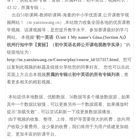
录），执教老师/专家：黄丽，所属科目：初中英语，视频时长：
43:32，所属专辑：。
出自51听课网-教师听课网-海量的中小学优质课,公开课教学视
频网站！（m.yanxiuwang.cn）,本站致力收集全国各地的优质课教
学视频、说课视频等，是您提升教学水平、参加赛课最好的学习
网站。 本视频“
初一英语《Unit 1 My name’s Gina.(Section A)》
杭州行知中学【黄丽】（初中英语名师公开课电视教学实录）
”的
链接地址为：
http://m.yanxiuwang.cn/Course/play/course_id/117117.html
。您可
以复制此视频的标题及链接分享给您的同事好友。 您也可以在此
页面上方点击本视频
所属的专辑
或
初中英语的所有专辑列表
，查
看更多相关的精彩视频。
·本站提供本地数据、优酷数据、56数据等多个播放数据源，如果
其中一个数据比较慢，可以更换另外一个数据观看。如果播放时
提示“加载失败”，可以尝试刷新一下或更换数据源播放。
·由于视频的收集、整理、上传、维护等需要很大的耗费，故向用
户收取少量费用。这少量的收费，我们将用于为用户搭建更加稳
定、更加丰富的听课平台。