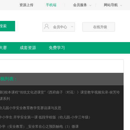
资源上传
手机端
|
会员服务
|
网站导航
会员中心
在线升级
大赛
成套资源
免费学习
专辑列表：
.[新]校本课程“传统文化进课堂”《西府曲子〈对花〉》课堂教学视频实录-侯芳玲
课系列
.幼儿园小学安全教育教学竞赛说课与反思
.中小学生 开学安全第一课 低段学校版（幼儿园-小学三年级）
.小学（安全教育）_安全常在心之预防触电（1）微课