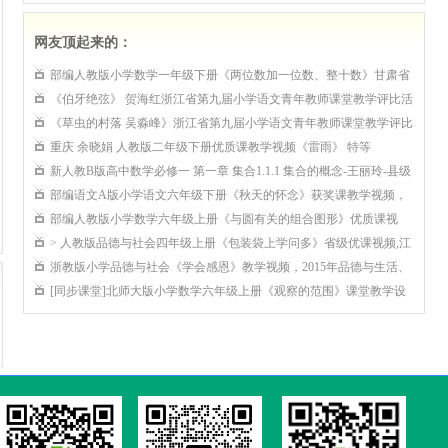
7.小学安全教育优质课评比视频《数学与交通安全》教学视频
网友顶起来的：
8.小学安全教育《食品安全记心中 健康生活你我他》优质课教学视频
部编人教版小学数学一年级下册《两位数加一位数、整十数》甘肃省
9.小学安全教育优质课评比视频《校园安全伴我行》教学视频
（小学数学青年教师参赛获奖课例课堂教学实录）
《伯牙绝弦》 贺海红浙江省第九届小学语文青年教师课堂教学评比活
0.小学安全教育优质课评比视频《数学与交通安全》教学视频
动
《草虫的村落 吴淼峰》浙江省第九届小学语文青年教师课堂教学评比
活动
重庆 余晓娟 人教版二年级下册优质课教学视频《雷雨》 特等
新人教B版高中数学必修一 第一章 集合1.1.1 集合的概念-王丽玲-县级
优课
部编语文A版小学语文六年级下册《秋天的怀念》获奖课教学视频，
辽宁省沈阳市浑南区
部编人教版小学数学六年级上册《与圆有关的组合图形》优质课视
频，
> 人教版品德与社会四年级上册《包装袋上学问多》省级优课视频,江
西省,全国一师一优课评比获奖视
浙教版小学品德与社会《学会感恩》教学视频，2015年品德与生活、
品德与社会全国优质课评选展示课
[同步课堂]北师大版小学数学六年级上册《观察的范围》课堂教学设
计视频实录(42:09)实录