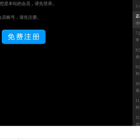
您是本站的会员，请先登录。
5
正
会员账号，请先注册。
小
7
学
8
赤
9
列
1
系
1
列
1
优
1