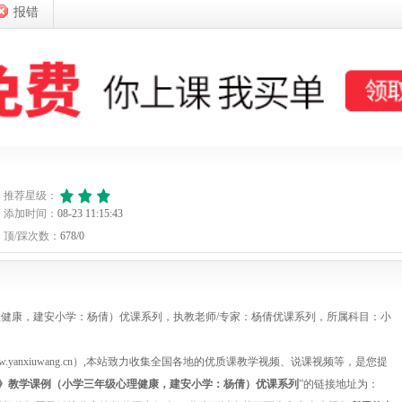
课
报错
1
1
1
1
1
优
推荐星级：
1
添加时间：
08-23 11:15:43
2
顶/踩次数：
678/0
2
2
2
健康，建安小学：杨倩）优课系列，执教老师/专家：杨倩优课系列，所属科目：小
2
anxiuwang.cn）,本站致力收集全国各地的优质课教学视频、说课视频等，是您提
2
的》教学课例（小学三年级心理健康，建安小学：杨倩）优课系列
”的链接地址为：
2