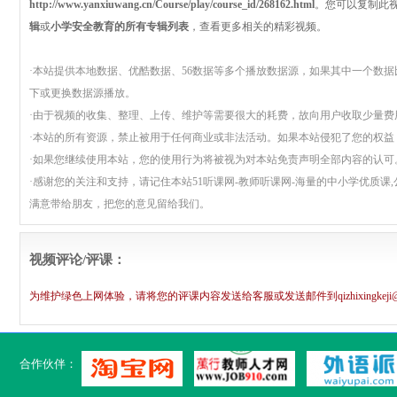
http://www.yanxiuwang.cn/Course/play/course_id/268162.html
。您可以复制此
辑
或
小学安全教育的所有专辑列表
，查看更多相关的精彩视频。
·本站提供本地数据、优酷数据、56数据等多个播放数据源，如果其中一个数
下或更换数据源播放。
·由于视频的收集、整理、上传、维护等需要很大的耗费，故向用户收取少量
·本站的所有资源，禁止被用于任何商业或非法活动。如果本站侵犯了您的权益
·如果您继续使用本站，您的使用行为将被视为对本站免责声明全部内容的认可
·感谢您的关注和支持，请记住本站51听课网-教师听课网-海量的中小学优质课,公开
满意带给朋友，把您的意见留给我们。
视频评论/评课：
为维护绿色上网体验，请将您的评课内容发送给客服或发送邮件到qizhixingkeji
合作伙伴：