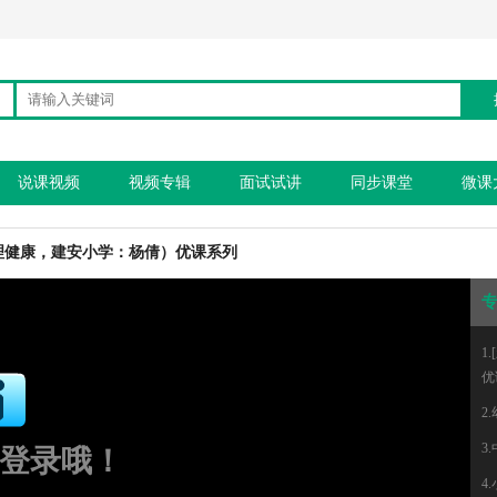
说课视频
视频专辑
面试试讲
同步课堂
微课
理健康，建安小学：杨倩）优课系列
1
优
2
3
登录哦！
4