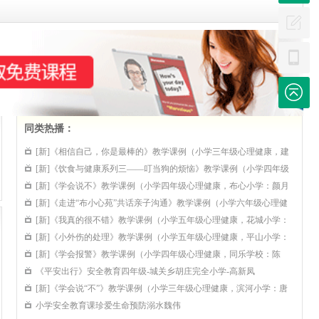
系列
4.[新]《沟通之道》高中心理健康-刘寒晓优课系列
5.[新]《班主任如何指导学生家长（二）》讲座-钱志亮优课系列
6.[新]《班主任如何指导学生家长（一）》讲座-钱志亮优课系列
7.[新]大象版心理健康三上《我最棒》课堂实录教学视频-黄琼琼优课系列
8.[新]北师大版心理健康三上《我有一个任性的朋友》课堂实录教学视频-陈怡琼
同类热播：
课系列
[新]《相信自己，你是最棒的》教学课例（小学三年级心理健康，建
9.[新]广东省第六届班主任能力大赛-高中-赖丽萍老师优课系列
安小学：杨倩）优课系列
[新]《饮食与健康系列三——叮当狗的烦恼》教学课例（小学四年级
0.[新]广东省第六届班主任能力大赛-高中-罗涛老师优课系列
心理健康，赤湾学校：黄娅玲）优课系列
[新]《学会说不》教学课例（小学四年级心理健康，布心小学：颜月
1.[新]广东省第六届班主任能力大赛-高中-苏科研老师优课系列
娇）优课系列
[新]《走进“布小心苑”共话亲子沟通》教学课例（小学六年级心理健
康，布心小学：颜月娇）优课系列
[新]《我真的很不错》教学课例（小学五年级心理健康，花城小学：
2.[新]广东省第六届班主任能力大赛-高中-管培祥老师优课系列
张仲）优课系列
[新]《小外伤的处理》教学课例（小学五年级心理健康，平山小学：
3.[新]广东省第六届班主任能力大赛-高中-张仁勇老师优课系列
梁安辉）优课系列
[新]《学会报警》教学课例（小学四年级心理健康，同乐学校：陈
4.小学安全教育《食品安全记心中 健康生活你我他》优质课教学视频
芳）优课系列
《平安出行》安全教育四年级-城关乡胡庄完全小学-高新凤
[新]《学会说“不”》教学课例（小学三年级心理健康，滨河小学：唐
5.小学安全教育优质课评比视频《安全标示记心间》教学视频
海珍）优课系列
小学安全教育课珍爱生命预防溺水魏伟
6.小学安全教育优质课评比视频《校园安全伴我行》教学视频