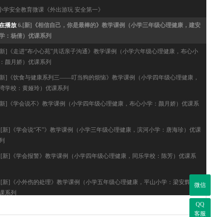
.小学安全教育微课《外出游玩 安全第一》
在播放
6.[新]《相信自己，你是最棒的》教学课例（小学三年级心理健康，建安
学：杨倩）优课系列
.[新]《走进“布小心苑”共话亲子沟通》教学课例（小学六年级心理健康，布心小
：颜月娇）优课系列
.[新]《饮食与健康系列三——叮当狗的烦恼》教学课例（小学四年级心理健康，
湾学校：黄娅玲）优课系列
.[新]《学会说不》教学课例（小学四年级心理健康，布心小学：颜月娇）优课系
0.[新]《学会说“不”》教学课例（小学三年级心理健康，滨河小学：唐海珍）优课
列
1.[新]《学会报警》教学课例（小学四年级心理健康，同乐学校：陈芳）优课系
2.[新]《小外伤的处理》教学课例（小学五年级心理健康，平山小学：梁安辉）
微信
课系列
QQ
3.[新]《我真的很不错》教学课例（小学五年级心理健康，花城小学：张仲）优
客服